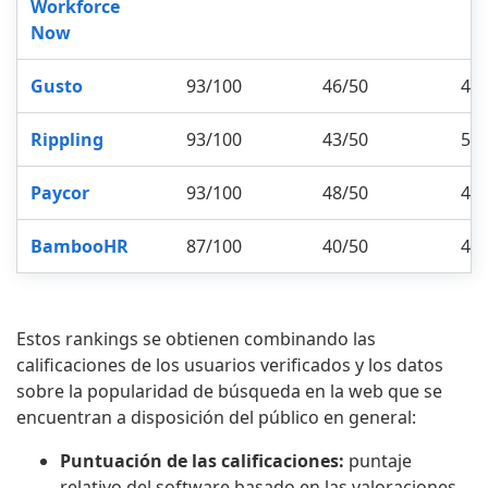
Workforce
Now
Gusto
93/100
46/50
47
Rippling
93/100
43/50
50
Paycor
93/100
48/50
45
BambooHR
87/100
40/50
47
Estos rankings se obtienen combinando las
calificaciones de los usuarios verificados y los datos
sobre la popularidad de búsqueda en la web que se
encuentran a disposición del público en general:
Puntuación de las calificaciones:
puntaje
relativo del software basado en las valoraciones